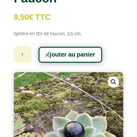
9,50
€
TTC
Sphère en Œil de Faucon. 2,5 cm.
quantité
A
Ajouter au panier
de
l
Sphère
t
en
e
Œil
r
de
n
Faucon
a
t
i
v
e
: