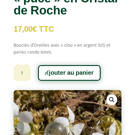
de Roche
17,00
€
TTC
Boucles d’Oreilles avec « clou » en argent 925 et
perles ronde 6mm.
quantité
A
Ajouter au panier
de
l
Boucles
t
d'oreilles
e
"puce"
r
en
n
Cristal
a
de
t
Roche
i
v