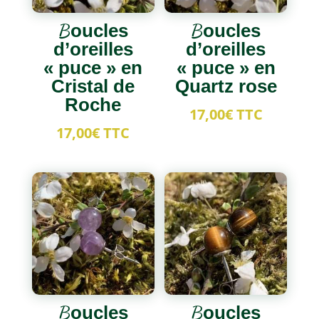
Boucles
Boucles
d’oreilles
d’oreilles
« puce » en
« puce » en
Cristal de
Quartz rose
Roche
17,00
€
TTC
17,00
€
TTC
Boucles
Boucles