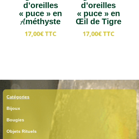
d’oreilles
d’oreilles
« puce » en
« puce » en
Améthyste
Œil de Tigre
17,00
€
TTC
17,00
€
TTC
Catégories
Bijoux
Bougies
Objets Rituels