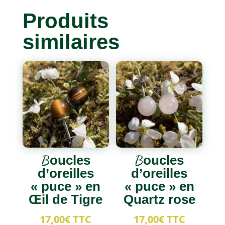
Produits
similaires
Boucles
Boucles
d’oreilles
d’oreilles
« puce » en
« puce » en
Œil de Tigre
Quartz rose
17,00
€
TTC
17,00
€
TTC