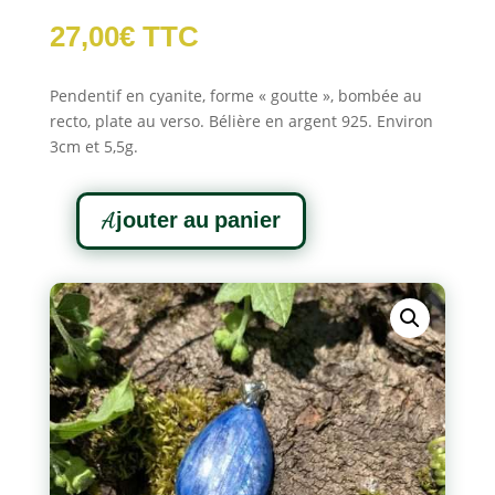
27,00
€
TTC
Pendentif en cyanite, forme « goutte », bombée au
recto, plate au verso. Bélière en argent 925. Environ
3cm et 5,5g.
A
Ajouter au panier
l
quantité
t
de
e
Pendentif
r
goutte
n
en
a
Cyanite
t
i
v
e
: