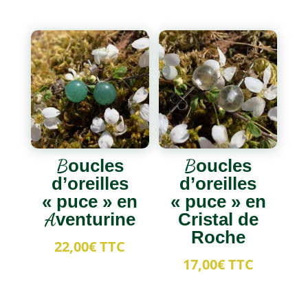
Boucles
Boucles
d’oreilles
d’oreilles
« puce » en
« puce » en
Aventurine
Cristal de
Roche
22,00
€
TTC
17,00
€
TTC