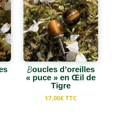
es
Boucles d’oreilles
« puce » en Œil de
Tigre
17,00
€
TTC