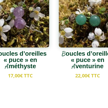
oucles d’oreilles
Boucles d’oreill
« puce » en
« puce » en
Améthyste
Aventurine
17,00
€
TTC
22,00
€
TTC