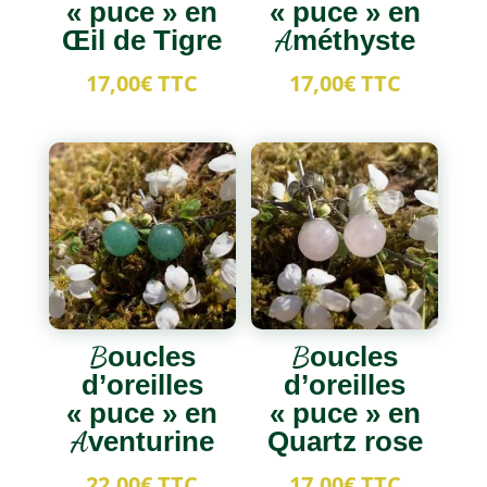
« puce » en
« puce » en
Œil de Tigre
Améthyste
17,00
€
TTC
17,00
€
TTC
Boucles
Boucles
d’oreilles
d’oreilles
« puce » en
« puce » en
Aventurine
Quartz rose
22,00
€
TTC
17,00
€
TTC