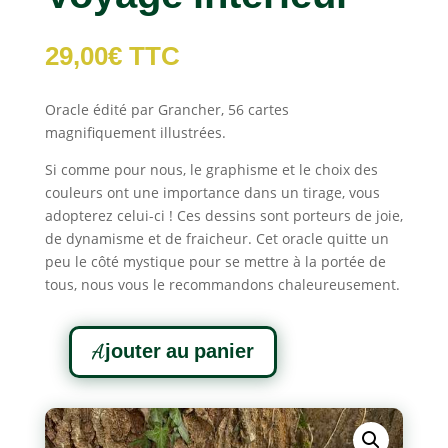
29,00
€
TTC
Oracle édité par Grancher, 56 cartes
magnifiquement illustrées.
Si comme pour nous, le graphisme et le choix des
couleurs ont une importance dans un tirage, vous
adopterez celui-ci ! Ces dessins sont porteurs de joie,
de dynamisme et de fraicheur. Cet oracle quitte un
peu le côté mystique pour se mettre à la portée de
tous, nous vous le recommandons chaleureusement.
A
Ajouter au panier
l
quantité
t
de
e
L'Oracle
r
du