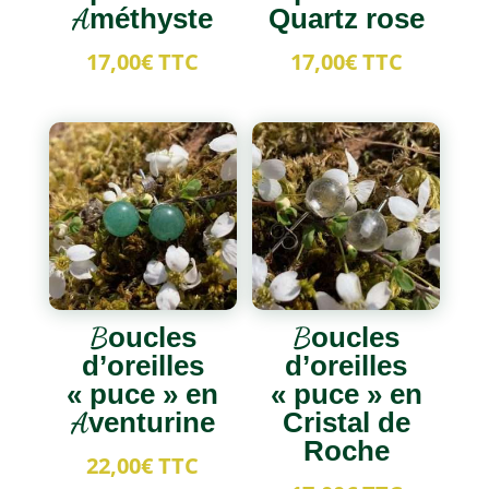
Améthyste
Quartz rose
17,00
€
TTC
17,00
€
TTC
Boucles
Boucles
d’oreilles
d’oreilles
« puce » en
« puce » en
Aventurine
Cristal de
Roche
22,00
€
TTC