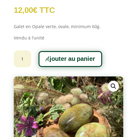
12,00
€
TTC
Galet en Opale verte, ovale, minimum 60g.
Vendu à l’unité
quantité
A
Ajouter au panier
de
l
Galet
t
d'Opale
e
verte
r
n
a
t
i
v
e
: