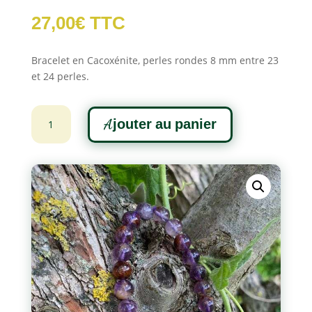
27,00
€
TTC
Bracelet en Cacoxénite, perles rondes 8 mm entre 23
et 24 perles.
quantité
A
Ajouter au panier
de
l
Bracelet
t
Cacoxénite
e
r
n
a
t
i
v
e
: