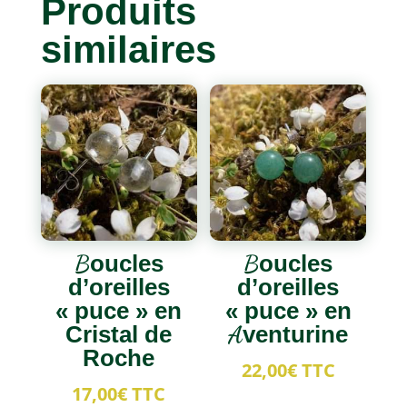
Produits
similaires
Boucles
Boucles
d’oreilles
d’oreilles
« puce » en
« puce » en
Cristal de
Aventurine
Roche
22,00
€
TTC
17,00
€
TTC