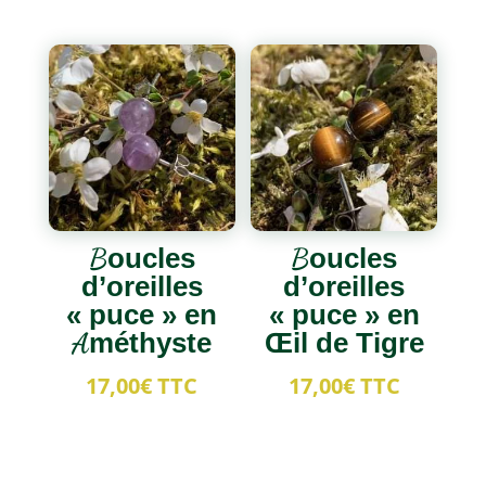
Boucles
Boucles
d’oreilles
d’oreilles
« puce » en
« puce » en
Améthyste
Œil de Tigre
17,00
€
TTC
17,00
€
TTC