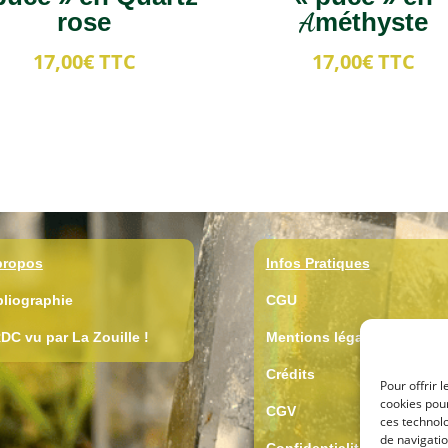
rose
Améthyste
17,00
€
TTC
17,00
€
TTC
propos
Infos Pratiques
bliographie
CGU
DC vu par La Zouille !
Mentions légales
Crédits
Pour offrir 
cookies pour
CGV
ces technol
de navigatio