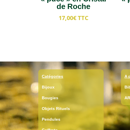
de Roche
17,00
€
TTC
Catégories
A 
Bijoux
Bi
Bougies
AR
Objets Rituels
Pendules