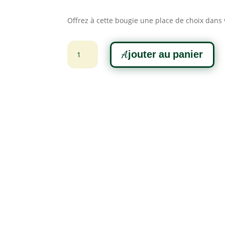
Offrez à cette bougie une place de choix dans 
quantité
A
Ajouter au panier
de
l
Bougie
t
pomme
e
de
r
pin
n
a
t
i
v
e
: