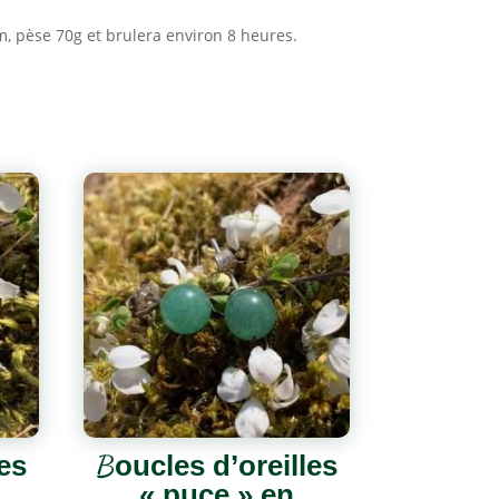
m, pèse 70g et brulera environ 8 heures.
es
Boucles d’oreilles
« puce » en