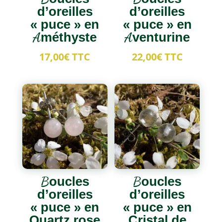
d’oreilles
d’oreilles
« puce » en
« puce » en
Améthyste
Aventurine
17,00
€
TTC
22,00
€
TTC
Boucles
Boucles
d’oreilles
d’oreilles
« puce » en
« puce » en
Quartz rose
Cristal de