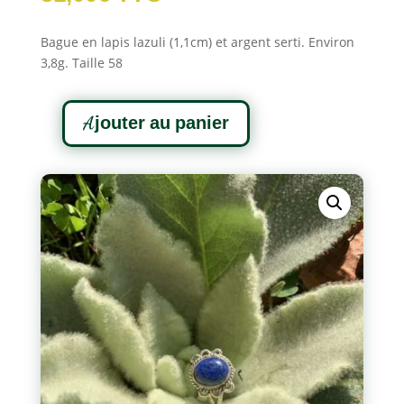
Bague en lapis lazuli (1,1cm) et argent serti. Environ
3,8g. Taille 58
A
Ajouter au panier
l
quantité
t
de
e
Bague
r
Lapis
n
Lazuli
a
t
i
v
e
: