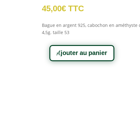
45,00
€
TTC
Bague en argent 925, cabochon en améthyste d
4,5g. taille 53
A
Ajouter au panier
l
quantité
t
de
e
Bague
r
en
n
Améthyste
a
et
t
Argent
i
v
e
: