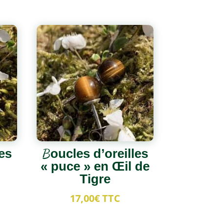
es
Boucles d’oreilles
« puce » en Œil de
Tigre
17,00
€
TTC