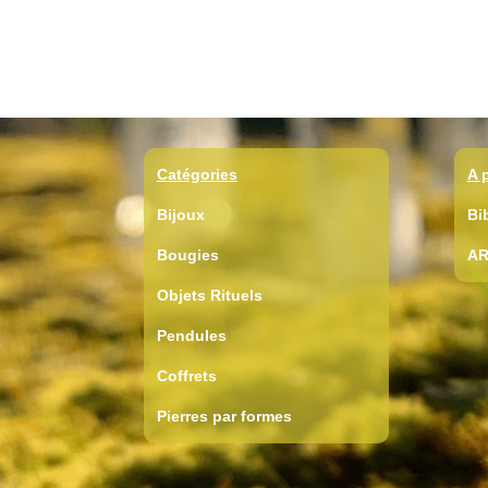
Catégories
A 
Bijoux
Bi
Bougies
AR
Objets Rituels
Pendules
Coffrets
Pierres par formes