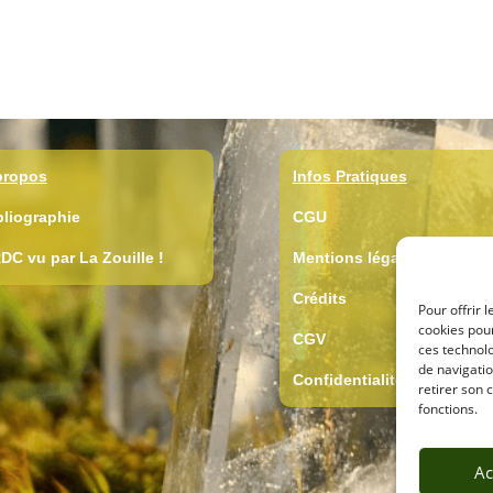
propos
Infos Pratiques
bliographie
CGU
DC vu par La Zouille !
Mentions légales
Crédits
Pour offrir 
cookies pour
CGV
ces technol
de navigatio
Confidentialité
retirer son 
fonctions.
Ac