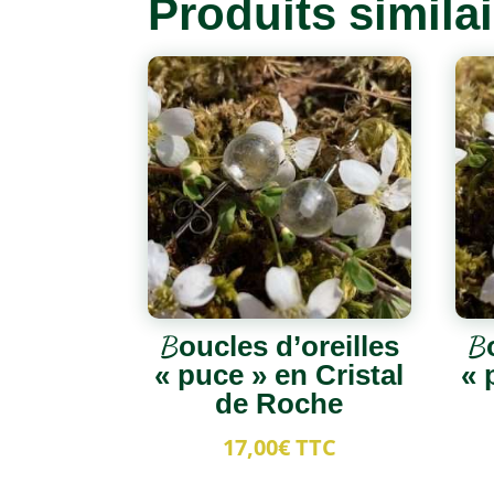
Produits simila
Boucles d’oreilles
B
« puce » en Cristal
« 
de Roche
17,00
€
TTC