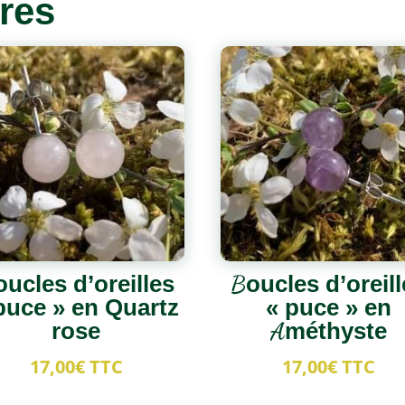
ires
oucles d’oreilles
Boucles d’oreill
puce » en Quartz
« puce » en
rose
Améthyste
17,00
€
TTC
17,00
€
TTC