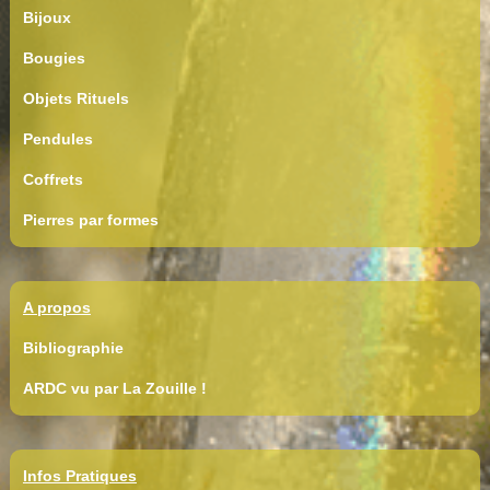
Bijoux
Bougies
Objets Rituels
Pendules
Coffrets
Pierres par formes
A propos
Bibliographie
ARDC vu par La Zouille !
Infos Pratiques