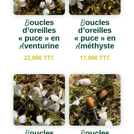
Boucles
Boucles
d’oreilles
d’oreilles
« puce » en
« puce » en
Aventurine
Améthyste
22,00
€
TTC
17,00
€
TTC
Boucles
Boucles