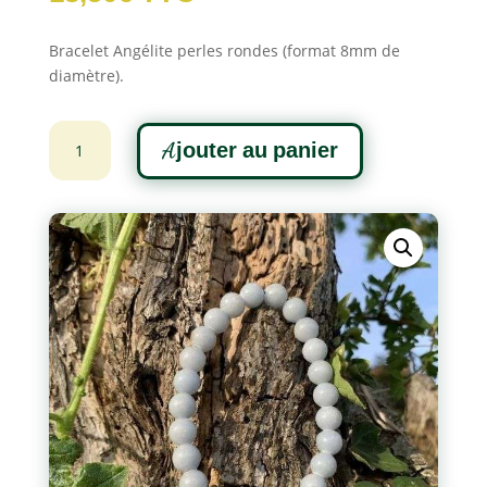
Bracelet Angélite perles rondes (format 8mm de
diamètre).
quantité
A
Ajouter au panier
de
l
Bracelet
t
Angélite
e
r
n
a
t
i
v
e
: