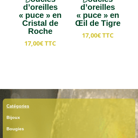
d’oreilles
d’oreilles
« puce » en
« puce » en
Cristal de
Œil de Tigre
Roche
17,00
€
TTC
17,00
€
TTC
Catégories
Bijoux
Bougies