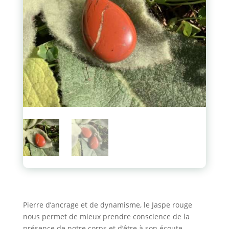
e
:
Pierre d’ancrage et de dynamisme, le Jaspe rouge
nous permet de mieux prendre conscience de la
présence de notre corps et d’être à son écoute.