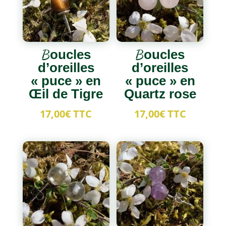
Boucles
Boucles
d’oreilles
d’oreilles
« puce » en
« puce » en
Œil de Tigre
Quartz rose
17,00
€
TTC
17,00
€
TTC