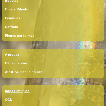
Bougies
Objets Rituels
Pendules
Coffrets
Pierres par formes
A propos
Bibliographie
ARDC vu par La Zouille !
Infos Pratiques
CGU