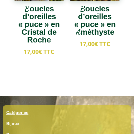
Boucles
Boucles
d’oreilles
d’oreilles
« puce » en
« puce » en
Cristal de
Améthyste
Roche
17,00
€
TTC
17,00
€
TTC
Catégories
Bijoux