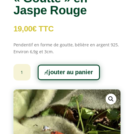
Jaspe Rouge
19,00
€
TTC
Pendentif en forme de goutte, bélière en argent 925.
Environ 6,9g et 3cm.
quantité
A
Ajouter au panier
de
l
Pendentif
t
"Goutte"
e
en
r
Jaspe
n
Rouge
a
t
i
v