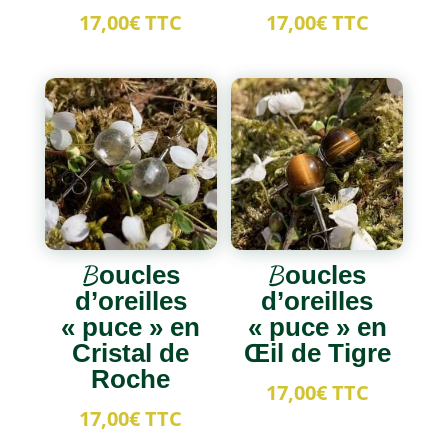
17,00
€
TTC
17,00
€
TTC
Boucles
Boucles
d’oreilles
d’oreilles
« puce » en
« puce » en
Cristal de
Œil de Tigre
Roche
17,00
€
TTC
17,00
€
TTC