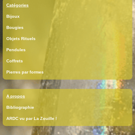
Catégories
Bijoux
Bougies
Objets Rituels
Pendules
Coffrets
Pierres par formes
A propos
Bibliographie
ARDC vu par La Zouille !