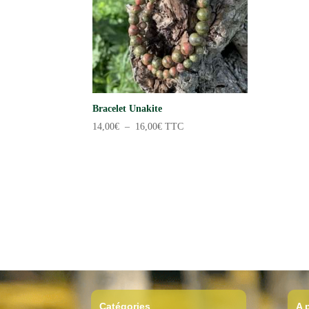
Bracelet Unakite
Plage
14,00
€
–
16,00
€
TTC
de
prix :
14,00€
à
16,00€
Catégories
A 